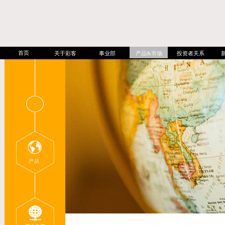
首页
关于彩客
事业部
产品&市场
投资者关系