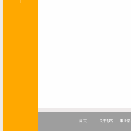
首 页
关于彩客
事业部