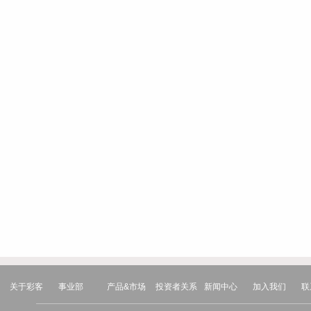
关于彩客
事业部
产品&市场
投资者关系
新闻中心
加入我们
联