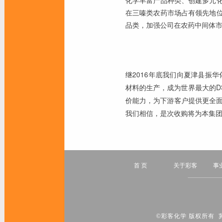
化学丰富产品种类、创建多元
在三嗪类农药市场占有领先地
品类，加强公司在农药中间体
继2016年底我们向夏津县振
材料的生产，成为世界最大的D
价能力，为下游客户提供更全
我们相信，是次收购将为本集
首 页
关于彩客
事
©彩客化学 版权所有